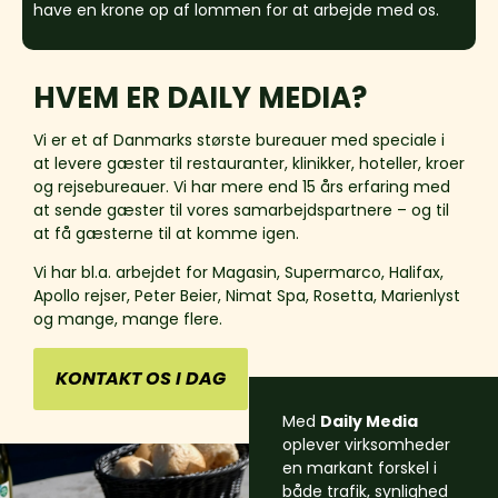
have en krone op af lommen for at arbejde med os.
HVEM ER DAILY MEDIA?
Vi er et af Danmarks største bureauer med speciale i
at levere gæster til restauranter, klinikker, hoteller, kroer
og rejsebureauer. Vi har mere end 15 års erfaring med
at sende gæster til vores samarbejdspartnere – og til
at få gæsterne til at komme igen.
Vi har bl.a. arbejdet for Magasin, Supermarco, Halifax,
Apollo rejser, Peter Beier, Nimat Spa, Rosetta, Marienlyst
og mange, mange flere.
KONTAKT OS I DAG
Med
Daily Media
oplever virksomheder
en markant forskel i
både trafik, synlighed