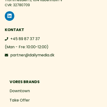
Trommesalen 5, 1614 København V
CVR: 32780709
KONTAKT
+45 89 87 37 37
(Man - Fre: 10:00-12:00)
partner@dailymedia.dk
VORES BRANDS
Downtown
Take Offer