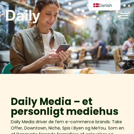
Danish
English
Daily Media – et
personligt mediehus
Daily Media driver de fem e-commerce brands: Take
Offer, Downtown, Niche, Spis i Byen og MeYou. Som en