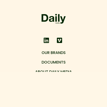
OUR BRANDS
DOCUMENTS
ABOUT DAILY MEDIA
CONTACT US
Daily Media Aps
Trommesalen 5, 1614 København V.
CVR: 32780709