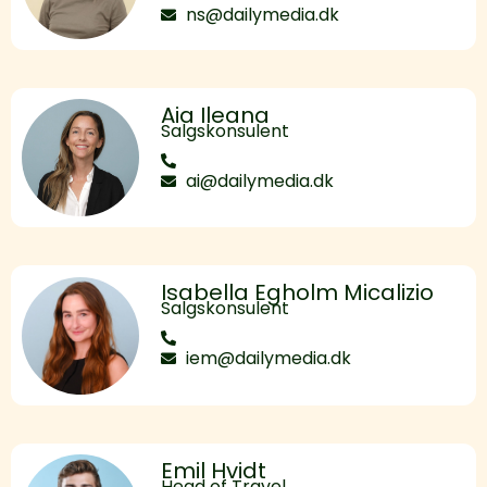
ns@dailymedia.dk
Aia Ileana
Salgskonsulent
ai@dailymedia.dk
Isabella Egholm Micalizio
Salgskonsulent
iem@dailymedia.dk
Emil Hvidt
Head of Travel