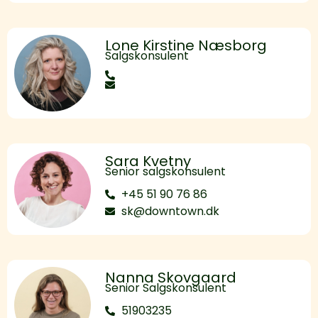
Lone Kirstine Næsborg
Salgskonsulent
Sara Kvetny
Senior salgskonsulent
+45 51 90 76 86
sk@downtown.dk
Nanna Skovgaard
Senior Salgskonsulent
51903235