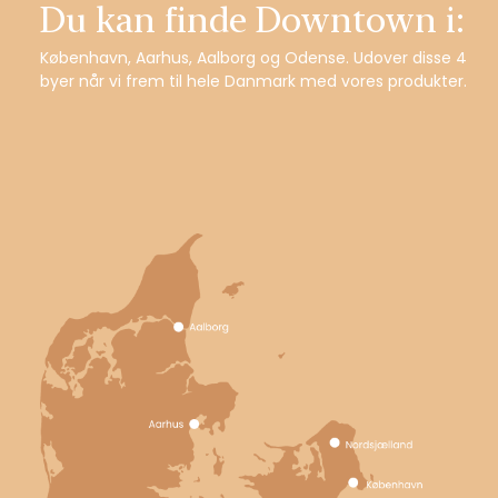
Du kan finde Downtown i:
København, Aarhus, Aalborg og Odense. Udover disse 4
byer når vi frem til hele Danmark med vores produkter.